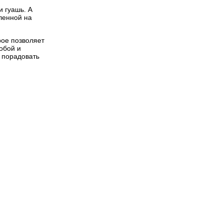
и гуашь. А
ленной на
рое позволяет
обой и
 порадовать