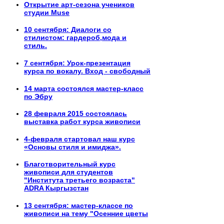
Открытие арт-сезона учеников
студии Muse
10 сентября: Диалоги со
стилистом: гардероб,мода и
стиль.
7 сентября: Урок-презентация
курса по вокалу. Вход - свободный
14 марта состоялся мастер-класс
по Эбру
28 февраля 2015 состоялась
выставка работ курса живописи
4-февраля стартовал наш курс
«Основы стиля и имиджа».
Благотворительный курс
живописи для студентов
"Института третьего возраста"
ADRA Кыргызстан
13 сентября: мастер-классе по
живописи на тему "Осенние цветы