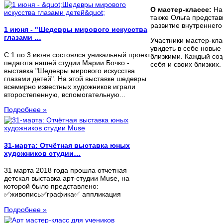
О мастер-классе:
На
также Ольга предста
развитие внутреннего
1 июня - "Шедевры мирового искусства
глазами …
Участники мастер-кла
увидеть в себе новые
C 1 по 3 июня состоялся уникальный проект
близкими. Каждый соз
педагога нашей студии Марии Бочко -
себя и своих близких.
выставка "Шедевры мирового искусства
глазами детей". На этой выставке шедевры
всемирно известных художников играли
второстепенную, вспомогательную...
Подробнее »
31-марта: Отчётная выставка юных
художников студии…
31 марта 2018 года прошла отчетная
детская выставка арт-студии Muse, на
которой было представлено:
✅живопись✅графика✅ аппликация
Подробнее »