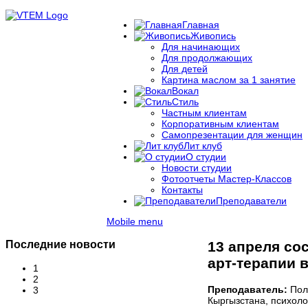
Главная
Живопись
Для начинающих
Для продолжающих
Для детей
Картина маслом за 1 занятие
Вокал
Стиль
Частным клиентам
Корпоративным клиентам
Самопрезентации для женщин
Лит клуб
О студии
Новости студии
Фотоотчеты Мастер-Классов
Контакты
Преподаватели
Mobile menu
Последние новости
13 апреля со
арт-терапии в
1
2
Преподаватель:
Поли
3
Кыргызстана, психолог