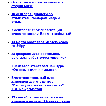
Открытие арт-сезона учеников
студии Muse
10 сентября: Диалоги со
стилистом: гардероб,мода и
стиль.
7 сентября: Урок-презентация
курса по вокалу. Вход - свободный
14 марта состоялся мастер-класс
по Эбру
28 февраля 2015 состоялась
выставка работ курса живописи
4-февраля стартовал наш курс
«Основы стиля и имиджа».
Благотворительный курс
живописи для студентов
"Института третьего возраста"
ADRA Кыргызстан
13 сентября: мастер-классе по
живописи на тему "Осенние цветы