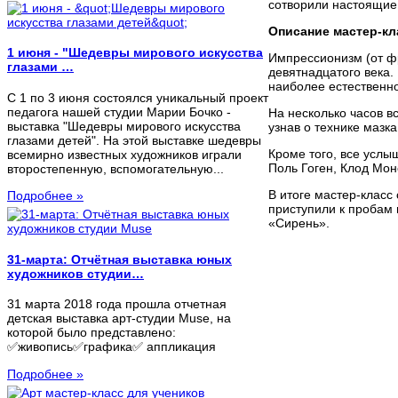
сотворили настоящие 
Описание мастер-кл
1 июня - "Шедевры мирового искусства
Импрессионизм (от фр
глазами …
девятнадцатого века
наиболее естественно
C 1 по 3 июня состоялся уникальный проект
педагога нашей студии Марии Бочко -
На несколько часов в
выставка "Шедевры мирового искусства
узнав о технике мазк
глазами детей". На этой выставке шедевры
Кроме того, все услы
всемирно известных художников играли
Поль Гоген, Клод Мон
второстепенную, вспомогательную...
В итоге мастер-класс 
Подробнее »
приступили к пробам 
«Сирень».
31-марта: Отчётная выставка юных
художников студии…
31 марта 2018 года прошла отчетная
детская выставка арт-студии Muse, на
которой было представлено:
✅живопись✅графика✅ аппликация
Подробнее »