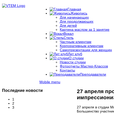
Главная
Живопись
Для начинающих
Для продолжающих
Для детей
Картина маслом за 1 занятие
Вокал
Стиль
Частным клиентам
Корпоративным клиентам
Самопрезентации для женщин
Лит клуб
О студии
Новости студии
Фотоотчеты Мастер-Классов
Контакты
Преподаватели
Mobile menu
Последние новости
27 апреля пр
импрессиони
1
2
27 апреля в студии M
3
Большинство участник